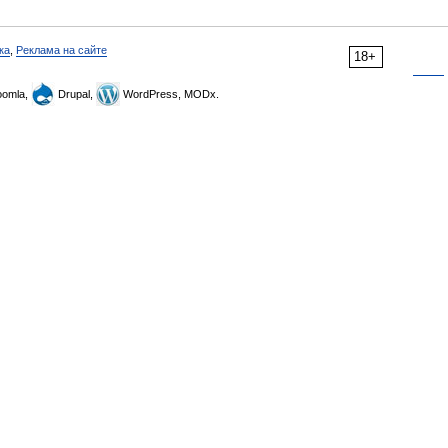
ка
,
Реклама на сайте
18+
omla,
Drupal,
WordPress, MODx.