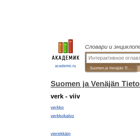
Словари и энциклоп
academic.ru
Suomen ja Venäjän Tietokone sanakirja
Suomen ja Venäjän Tieto
verk - viiv
verkko
verkkokalvo
vierekkäin