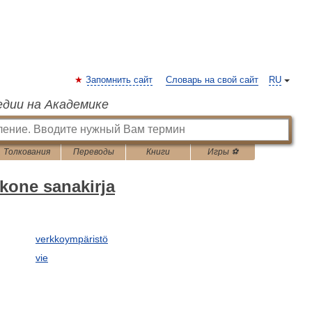
Запомнить сайт
Словарь на свой сайт
RU
едии на Академике
Толкования
Переводы
Книги
Игры ⚽
kone sanakirja
verkkoympäristö
vie